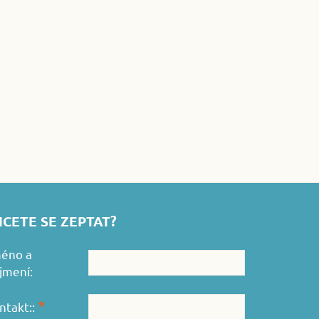
CETE SE ZEPTAT?
éno a
íjmení:
*
ntakt::