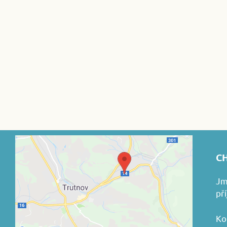
CH
Jm
př
Ko