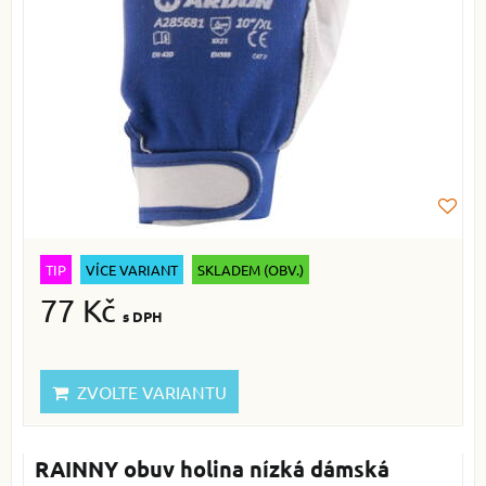
TIP
VÍCE VARIANT
SKLADEM (OBV.)
77 Kč
s DPH
ZVOLTE VARIANTU
RAINNY obuv holina nízká dámská