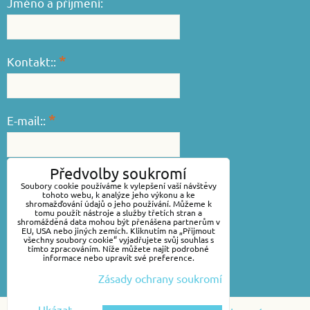
Jméno a příjmení:
*
Kontakt::
*
E-mail::
Předvolby soukromí
*
Váš dotaz::
Soubory cookie používáme k vylepšení vaší návštěvy
tohoto webu, k analýze jeho výkonu a ke
shromažďování údajů o jeho používání. Můžeme k
tomu použít nástroje a služby třetích stran a
shromážděná data mohou být přenášena partnerům v
EU, USA nebo jiných zemích. Kliknutím na „Přijmout
všechny soubory cookie“ vyjadřujete svůj souhlas s
tímto zpracováním. Níže můžete najít podrobné
informace nebo upravit své preference.
Zásady ochrany soukromí
Odeslat
Ukázat