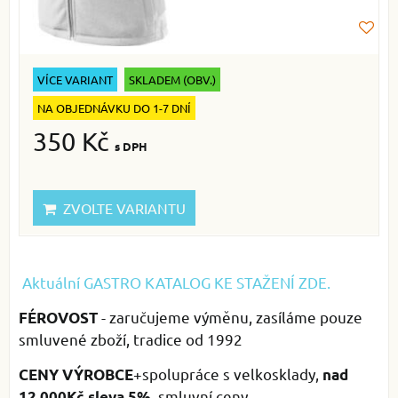
VÍCE VARIANT
SKLADEM (OBV.)
NA OBJEDNÁVKU DO 1-7 DNÍ
350 Kč
s DPH
ZVOLTE VARIANTU
Aktuální GASTRO KATALOG KE STAŽENÍ ZDE.
- zaručujeme výměnu, zasíláme pouze
FÉROVOST
smluvené zboží, tradice od 1992
+spolupráce s velkosklady,
CENY
VÝROBCE
nad
, smluvní ceny
12.000Kč sleva 5%