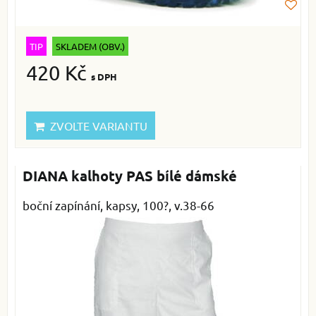
TIP
SKLADEM (OBV.)
420 Kč
s DPH
ZVOLTE VARIANTU
DIANA kalhoty PAS bílé dámské
boční zapínání, kapsy, 100?, v.38-66