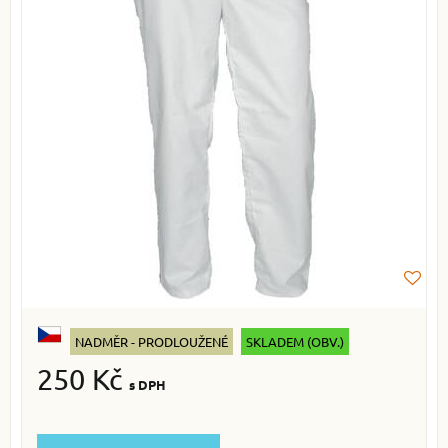
NADMĚR - PRODLOUŽENÉ
SKLADEM (OBV.)
250 Kč
s DPH