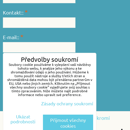
*
Kontakt::
*
E-mail::
Předvolby soukromí
*
Váš dotaz::
Soubory cookie používáme k vylepšení vaší návštěvy
tohoto webu, k analýze jeho výkonu a ke
shromažďování údajů o jeho používání. Můžeme k
tomu použít nástroje a služby třetích stran a
shromážděná data mohou být přenášena partnerům v
EU, USA nebo jiných zemích. Kliknutím na „Přijmout
všechny soubory cookie“ vyjadřujete svůj souhlas s
tímto zpracováním. Níže můžete najít podrobné
informace nebo upravit své preference.
Zásady ochrany soukromí
Odeslat
Ukázat
Předvolby soukromí
Zásady ochrany soukromí
Přijmout všechny
podrobnosti
cookies