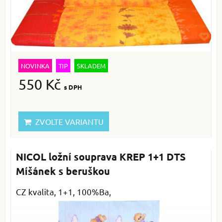
NOVINKA
TIP
SKLADEM
550 Kč
s DPH
ZVOLTE VARIANTU
NICOL ložní souprava KREP 1+1 DTS
Míšánek s beruškou
CZ kvalita, 1+1, 100%Ba,