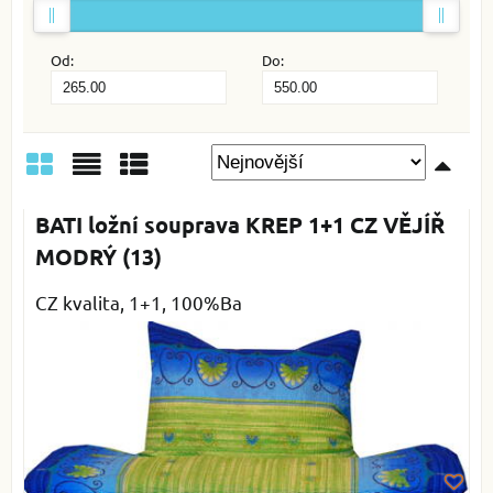
Od:
Do:
Mřížka
Seznam
Tabulka
BATI ložní souprava KREP 1+1 CZ VĚJÍŘ
MODRÝ (13)
CZ kvalita, 1+1, 100%Ba