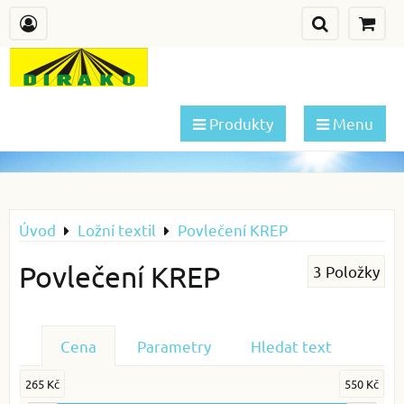
Produkty
Menu
Úvod
Ložní textil
Povlečení KREP
Povlečení KREP
3
Položky
Cena
Parametry
Hledat text
265 Kč
550 Kč