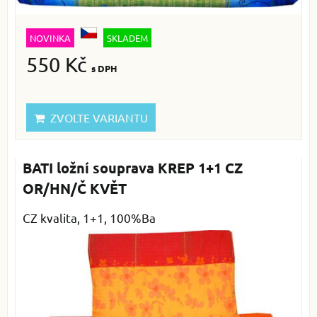
NOVINKA
SKLADEM
550 Kč
s DPH
ZVOLTE VARIANTU
BATI ložní souprava KREP 1+1 CZ
OR/HN/Č KVĚT
CZ kvalita, 1+1, 100%Ba