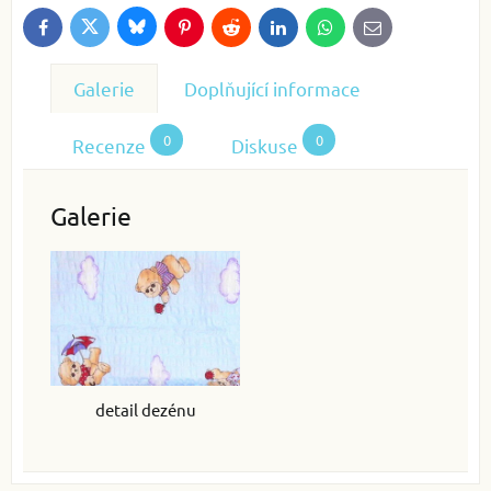
Bluesky
Twitter
Facebook
Pinterest
Reddit
LinkedIn
WhatsApp
E-
mail
Galerie
Doplňující informace
0
0
Recenze
Diskuse
Galerie
detail dezénu