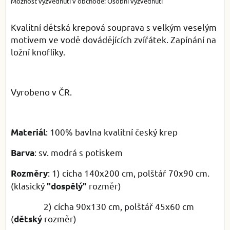
Osobní vyzvednutí
Kvalitní dětská krepová souprava s velkým veselým
motivem ve vodě dovádějících zvířátek. Zapínání na
ložní knoflíky.
Vyrobeno v ČR.
: 100% bavlna kvalitní český krep
Materiál
: sv. modrá s potiskem
Barva
: 1) cícha 140x200 cm, polštář 70x90 cm.
Rozměry
(klasický
rozměr)
"dospělý"
2) cícha 90x130 cm, polštář 45x60 cm
(
rozměr)
dětský