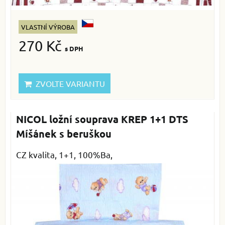
VLASTNÍ VÝROBA
270 Kč
s DPH
ZVOLTE VARIANTU
NICOL ložní souprava KREP 1+1 DTS
Míšánek s beruškou
CZ kvalita, 1+1, 100%Ba,