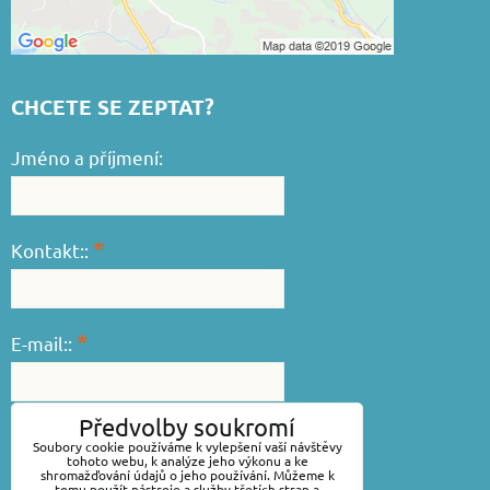
CHCETE SE ZEPTAT?
Jméno a příjmení:
*
Kontakt::
*
E-mail::
Předvolby soukromí
*
Váš dotaz::
Soubory cookie používáme k vylepšení vaší návštěvy
tohoto webu, k analýze jeho výkonu a ke
shromažďování údajů o jeho používání. Můžeme k
tomu použít nástroje a služby třetích stran a