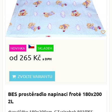
NOVINKA
SKLADEM
od 265 Kč
s DPH
ZVOLTE VARIANTU
BES prostěradlo napínací froté 180x200
2L
dvoulůžko 180x200cm, CZ výrobek 80?/PES