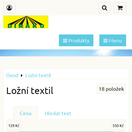
Produkty
Menu
Úvod
Ložní textil
Ložní textil
18
položek
Cena
Hledat text
129 Kč
550 Kč