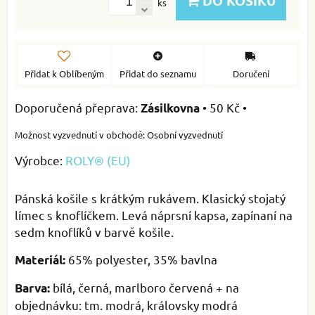
DO KOŠÍKU
ks
Přidat k Oblíbeným
Přidat do seznamu
Doručení
•
50 Kč
•
Zásilkovna
Osobní vyzvednutí
Výrobce:
ROLY® (EU)
Pánská košile s krátkým rukávem. Klasický stojatý
límec s knoflíčkem. Levá náprsní kapsa, zapínaní na
sedm knoflíků v barvě košile.
65% polyester, 35% bavlna
Materiál:
bílá, černá, marlboro červená + na
Barva:
objednávku: tm. modrá, královsky modrá