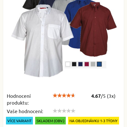
Hodnocení
/
5
(
3
x)
4.67
produktu:
Vaše hodnocení:
VÍCE VARIANT
SKLADEM (OBV.)
NA OBJEDNÁVKU 1-3 TÝDNY