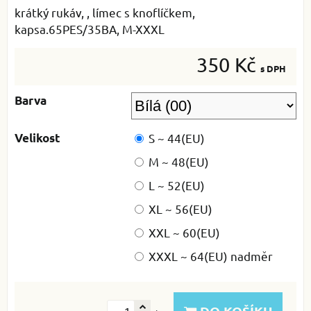
krátký rukáv, , límec s knoflíčkem,
kapsa.65PES/35BA, M-XXXL
350 Kč
s DPH
Barva
Velikost
S ~ 44(EU)
M ~ 48(EU)
L ~ 52(EU)
XL ~ 56(EU)
XXL ~ 60(EU)
XXXL ~ 64(EU) nadměr