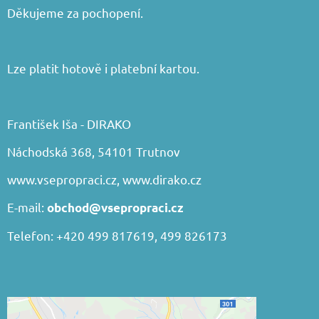
Děkujeme za pochopení.
Lze platit hotově i platební kartou.
František Iša - DIRAKO
Náchodská 368, 54101 Trutnov
www.vsepropraci.cz
,
www.dirako.cz
E-mail:
obchod@vsepropraci.cz
Telefon: +420 499 817619, 499 826173