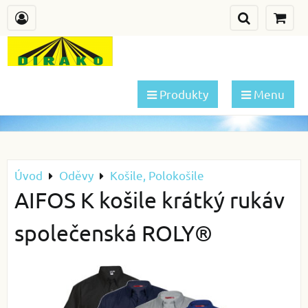
Produkty
Menu
Úvod
Oděvy
Košile, Polokošile
AIFOS K košile krátký rukáv
společenská ROLY®