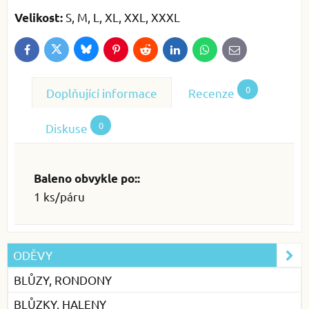
S, M, L, XL, XXL, XXXL
Velikost:
Bluesky
Twitter
Facebook
Pinterest
Reddit
LinkedIn
WhatsApp
E-
mail
0
Doplňující informace
Recenze
0
Diskuse
Baleno obvykle po::
1 ks/páru
ODĚVY
BLŮZY, RONDONY
BLŮZKY, HALENY