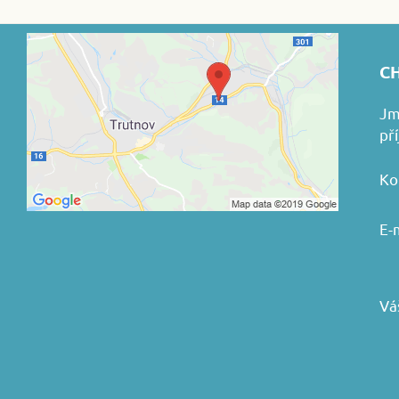
CH
Jm
př
Ko
E-
Vá