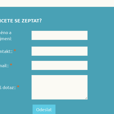
CETE SE ZEPTAT?
éno a
íjmení:
*
ntakt::
*
mail::
*
š dotaz::
Odeslat