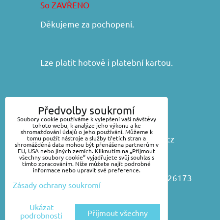
So ZAVŘENO
Děkujeme za pochopení.
Lze platit hotově i platební kartou.
František Iša - DIRAKO
Předvolby soukromí
Náchodská 368, 54101 Trutnov
Soubory cookie používáme k vylepšení vaší návštěvy
tohoto webu, k analýze jeho výkonu a ke
shromažďování údajů o jeho používání. Můžeme k
www.vsepropraci.cz
,
www.dirako.cz
tomu použít nástroje a služby třetích stran a
shromážděná data mohou být přenášena partnerům v
EU, USA nebo jiných zemích. Kliknutím na „Přijmout
E-mail:
obchod@vsepropraci.cz
všechny soubory cookie“ vyjadřujete svůj souhlas s
tímto zpracováním. Níže můžete najít podrobné
informace nebo upravit své preference.
Telefon: +420 499 817619, 499 826173
Zásady ochrany soukromí
Ukázat
Přijmout všechny
podrobnosti