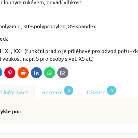
s dlouhým rukávem, odvádí vlhkost.
olyamid, 30%polypropylen, 8%spandex
edá
 L, XL, XXL (funkční prádlo je přiléhavé pro odvod potu - d
velikost např. S pro osoby s vel. XS at.)
luesky
Pinterest
Reddit
LinkedIn
WhatsApp
E-
mail
0
0
cí informace
Recenze
Diskuse
ykle po::