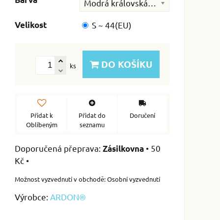
Modrá královská (05)
Velikost
S ~ 44(EU)
DO KOŠÍKU
ks
Přidat k
Přidat do
Doručení
Oblíbeným
seznamu
•
50
Zásilkovna
Kč
•
Osobní vyzvednutí
Výrobce:
ARDON®