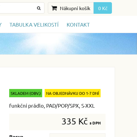
Nákupní košík
0 Kč
Y
TABULKA VELIKOSTÍ
KONTAKT
SKLADEM (OBV.)
NA OBJEDNÁVKU DO 1-7 DNÍ
funkční prádlo, PAD/POP/SPX, S-XXL
335 Kč
s DPH
Barva