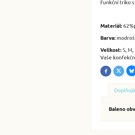
Funkční triko 
62%p
Materiál:
modroš
Barva:
S, M,
Velikost:
Vaše konfekční 
B
Twitter
Facebook
Doplňují
Baleno obv