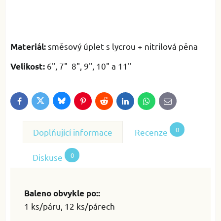
směsový úplet s lycrou + nitrilová pěna
Materiál:
6", 7" 8", 9", 10" a 11"
Velikost:
Bluesky
Twitter
Facebook
Pinterest
Reddit
LinkedIn
WhatsApp
E-
mail
0
Doplňující informace
Recenze
0
Diskuse
Baleno obvykle po::
1 ks/páru, 12 ks/párech