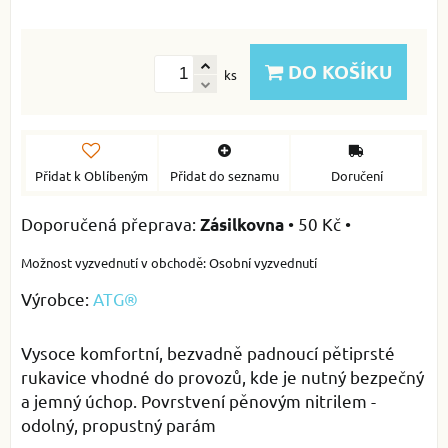
DO KOŠÍKU
ks
Přidat k Oblíbeným
Přidat do seznamu
Doručení
•
50 Kč
•
Zásilkovna
Osobní vyzvednutí
Výrobce:
ATG®
Vysoce komfortní, bezvadně padnoucí pětiprsté
rukavice vhodné do provozů, kde je nutný bezpečný
a jemný úchop. Povrstvení pěnovým nitrilem -
odolný, propustný parám