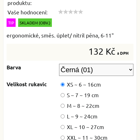
produktu:
Vaše hodnocení:
TIP
SKLADEM (OBV.)
ergonomické, směs. úplet/ nitril pěna, 6-11"
132 Kč
s DPH
Barva
Velikost rukavic
XS ~ 6 ~ 16cm
S ~ 7 ~ 19 cm
M ~ 8 ~ 22cm
L ~ 9 ~ 24cm
XL ~ 10 ~ 27cm
XXL ~ 11 ~ 30cm