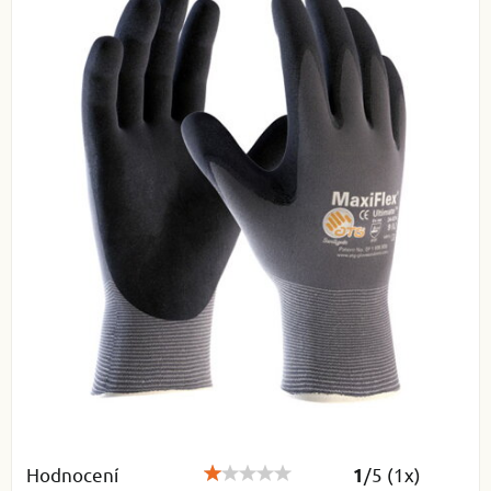
Hodnocení
/
5
(
1
x)
1