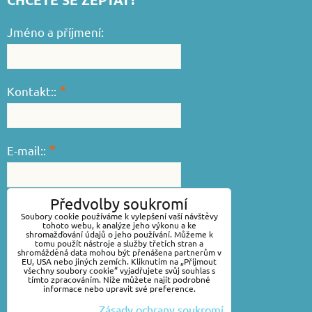
Jméno a příjmení:
*
Kontakt::
*
E-mail::
Předvolby soukromí
*
Váš dotaz::
Soubory cookie používáme k vylepšení vaší návštěvy
tohoto webu, k analýze jeho výkonu a ke
shromažďování údajů o jeho používání. Můžeme k
tomu použít nástroje a služby třetích stran a
shromážděná data mohou být přenášena partnerům v
EU, USA nebo jiných zemích. Kliknutím na „Přijmout
všechny soubory cookie“ vyjadřujete svůj souhlas s
tímto zpracováním. Níže můžete najít podrobné
informace nebo upravit své preference.
Zásady ochrany soukromí