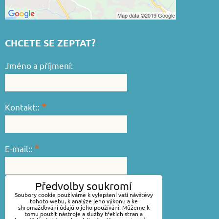
CHCETE SE ZEPTAT?
Jméno a příjmení:
*
Kontakt::
*
E-mail::
Předvolby soukromí
*
Váš dotaz::
Soubory cookie používáme k vylepšení vaší návštěvy
tohoto webu, k analýze jeho výkonu a ke
shromažďování údajů o jeho používání. Můžeme k
tomu použít nástroje a služby třetích stran a