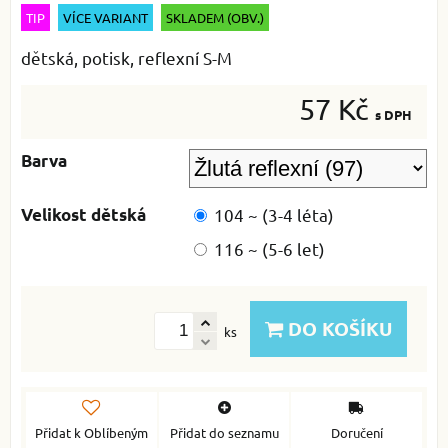
TIP
VÍCE VARIANT
SKLADEM (OBV.)
dětská, potisk, reflexní S-M
57 Kč
s DPH
Barva
Velikost dětská
104 ~ (3-4 léta)
116 ~ (5-6 let)
DO KOŠÍKU
ks
Přidat k Oblíbeným
Přidat do seznamu
Doručení