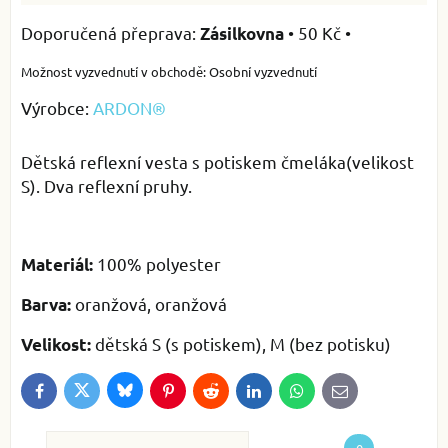
•
50 Kč
•
Zásilkovna
Osobní vyzvednutí
Výrobce:
ARDON®
Dětská reflexní vesta s potiskem čmeláka(velikost
S). Dva reflexní pruhy.
100% polyester
Materiál:
oranžová, oranžová
Barva:
dětská S (s potiskem), M (bez potisku)
Velikost:
Bluesky
Twitter
Facebook
Pinterest
Reddit
LinkedIn
WhatsApp
E-
mail