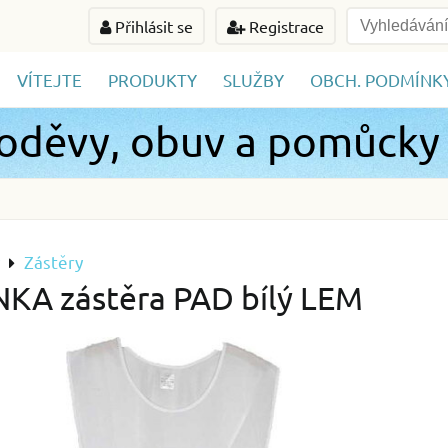
Přihlásit se
Registrace
VÍTEJTE
PRODUKTY
SLUŽBY
OBCH. PODMÍNK
 oděvy, obuv a pomůcky
Zástěry
KA zástěra PAD bílý LEM