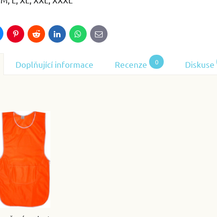
luesky
Pinterest
Reddit
LinkedIn
WhatsApp
E-
mail
0
Doplňující informace
Recenze
Diskuse