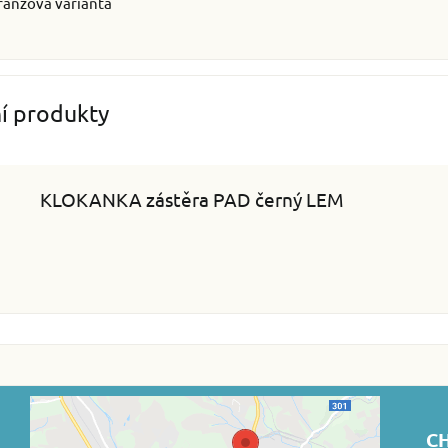
ranžová varianta
ní produkty
KLOKANKA zástěra PAD černý LEM
CH