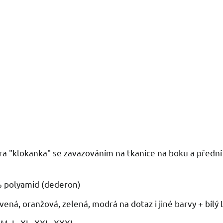
ra "klokanka" se zavazováním na tkanice na boku a přední
% polyamid (dederon)
rvená, oranžová, zelená, modrá na dotaz i jiné barvy + bílý
, M, L, XL, XXL, XXXL