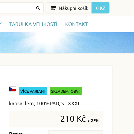
Nákupní košík
0 Kč
Y
TABULKA VELIKOSTÍ
KONTAKT
VÍCE VARIANT
SKLADEM (OBV.)
kapsa, lem, 100%PAD, S - XXXL
210 Kč
s DPH
Barva