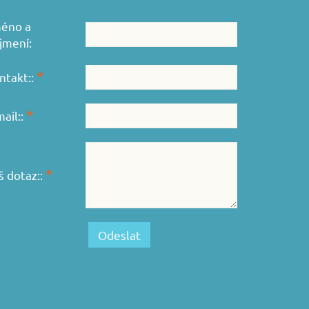
éno a
íjmení:
*
ntakt::
*
mail::
*
š dotaz::
Odeslat