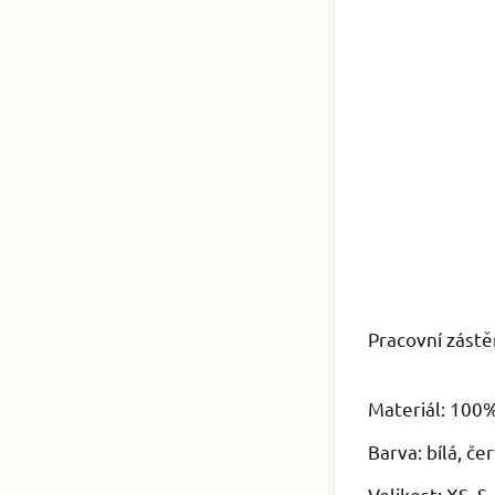
Pracovní zástě
Materiál: 100
Barva: bílá, če
Velikost: XS, S