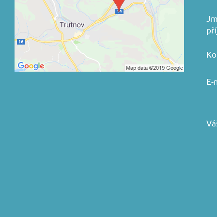
Jm
př
Ko
E-
Vá