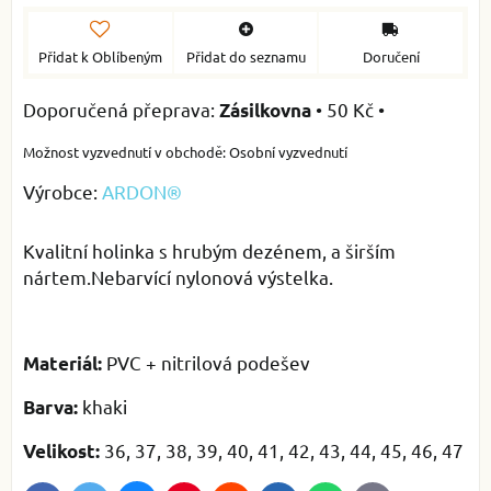
Přidat k Oblíbeným
Přidat do seznamu
Doručení
•
50 Kč
•
Zásilkovna
Osobní vyzvednutí
Výrobce:
ARDON®
Kvalitní holinka s hrubým dezénem, a širším
nártem.Nebarvící nylonová výstelka.
PVC + nitrilová podešev
Materiál:
khaki
Barva:
36, 37, 38, 39, 40, 41, 42, 43, 44, 45, 46, 47
Velikost: