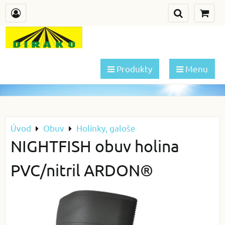
Produkty
Menu
Úvod
Obuv
Holínky, galoše
NIGHTFISH obuv holina
PVC/nitril ARDON®