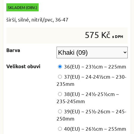
SKLADEM (OBV.)
širší, silné, nitril/pvc, 36-47
575 Kč
s DPH
Barva
Velikost obuvi
36(EU) ~ 23½cm ~ 225mm
37(EU) ~ 24-24½cm ~ 230-
235mm
38(EU) ~ 24½-25½cm ~
235-245mm
39(EU) ~ 25½-26cm ~ 245-
250mm
40(EU) ~ 26½cm ~ 255mm