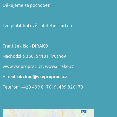
Děkujeme za pochopení.
Lze platit hotově i platební kartou.
František Iša - DIRAKO
Náchodská 368, 54101 Trutnov
www.vsepropraci.cz
,
www.dirako.cz
E-mail:
obchod@vsepropraci.cz
Telefon: +420 499 817619, 499 826173