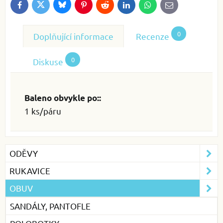
Bluesky
Twitter
Facebook
Pinterest
Reddit
LinkedIn
WhatsApp
E-
mail
0
Doplňující informace
Recenze
0
Diskuse
Baleno obvykle po::
1 ks/páru
ODĚVY
RUKAVICE
OBUV
SANDÁLY, PANTOFLE