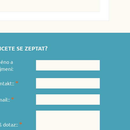
CETE SE ZEPTAT?
éno a
íjmení:
*
ntakt::
*
mail::
*
š dotaz::