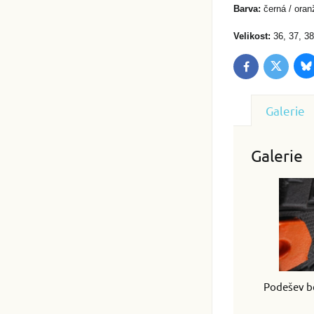
Barva:
černá / oran
Velikost:
36, 37, 38
B
Twitter
Facebook
Galerie
Galerie
Podešev b