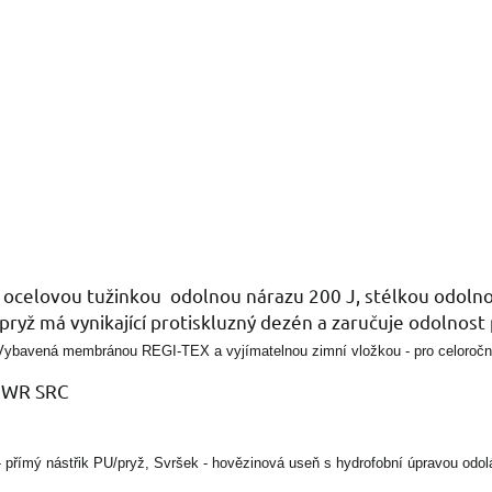
s ocelovou tužinkou odolnou nárazu 200 J, stélkou odolnou
ryž má vynikající protiskluzný dezén a zaručuje odolnost 
Vybavená membránou REGI-TEX a vyjímatelnou zimní vložkou - pro celoroční
 WR SRC
přímý nástřik PU/pryž, Svršek - hovězinová useň s hydrofobní úpravou odol