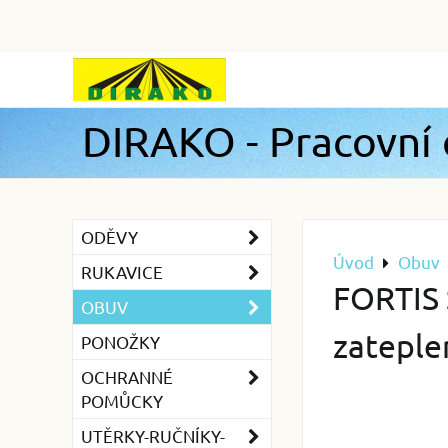
DIRAKO - Pracovní
ODĚVY
Úvod
Obuv
RUKAVICE
FORTIS
OBUV
zatepl
PONOŽKY
OCHRANNÉ
POMŮCKY
UTĚRKY-RUČNÍKY-