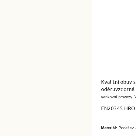
Kvalitní obuv 
oděruvzdorná p
venkovní
provozy. 
EN20345 HRO
Materiál:
Podešev - 