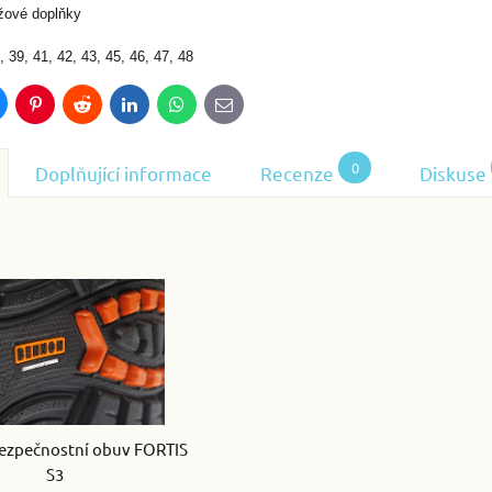
žové doplňky
, 39, 41, 42, 43, 45, 46, 47, 48
luesky
Pinterest
Reddit
LinkedIn
WhatsApp
E-
mail
0
Doplňující informace
Recenze
Diskuse
ezpečnostní obuv FORTIS
S3