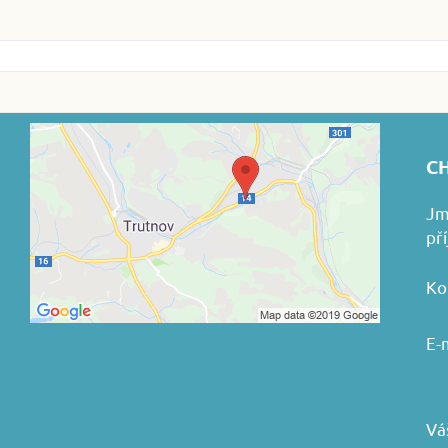
CH
Jm
př
Ko
E-
Vá