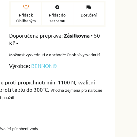
Přidat k
Přidat do
Doručení
Oblíbeným
seznamu
•
50
Zásilkovna
Kč
•
Osobní vyzvednutí
Výrobce:
BENNON®
 proti propíchnutí min. 1100 N, kvalitní
proti teplu do 300°C.
Vhodná zejména pro náročné
 použití.
ávající působení vody