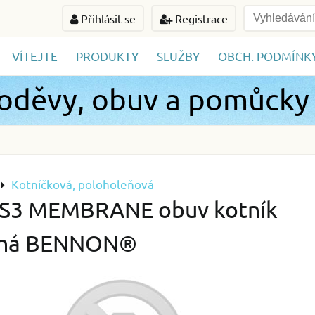
Přihlásit se
Registrace
VÍTEJTE
PRODUKTY
SLUŽBY
OBCH. PODMÍNK
 oděvy, obuv a pomůcky
Kotníčková, poloholeňová
 S3 MEMBRANE obuv kotník
ená BENNON®