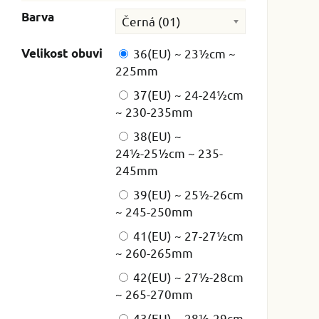
Barva
Černá (01)
Velikost obuvi
36(EU) ~ 23½cm ~
225mm
37(EU) ~ 24-24½cm
~ 230-235mm
38(EU) ~
24½-25½cm ~ 235-
245mm
39(EU) ~ 25½-26cm
~ 245-250mm
41(EU) ~ 27-27½cm
~ 260-265mm
42(EU) ~ 27½-28cm
~ 265-270mm
43(EU) ~ 28½-29cm