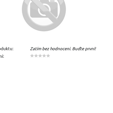
oduktu:
Zatím bez hodnocení. Buďte první!
í: