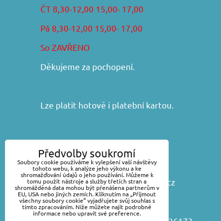
ČT 8,30-12,00 15,00- 17,00
Pá 8,30-12,00 15,00- 17,00
So ZAVŘENO
Děkujeme za pochopení.
Lze platit hotově i platební kartou.
František Iša - DIRAKO
Předvolby soukromí
Náchodská 368, 54101 Trutnov
Soubory cookie používáme k vylepšení vaší návštěvy
tohoto webu, k analýze jeho výkonu a ke
shromažďování údajů o jeho používání. Můžeme k
www.vsepropraci.cz
,
www.dirako.cz
tomu použít nástroje a služby třetích stran a
shromážděná data mohou být přenášena partnerům v
EU, USA nebo jiných zemích. Kliknutím na „Přijmout
E-mail:
všechny soubory cookie“ vyjadřujete svůj souhlas s
obchod@vsepropraci.cz
tímto zpracováním. Níže můžete najít podrobné
informace nebo upravit své preference.
Telefon: +420 499 817619, 499 826173