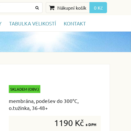
Nákupní košík
0 Kč
Y
TABULKA VELIKOSTÍ
KONTAKT
SKLADEM (OBV.)
membrána, podešev do 300°C,
o.tužinka, 36-48+
1190 Kč
s DPH