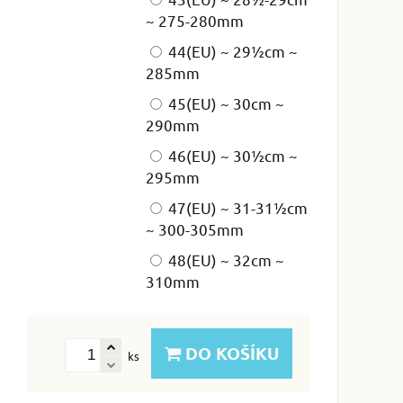
~ 275-280mm
44(EU) ~ 29½cm ~
285mm
45(EU) ~ 30cm ~
290mm
46(EU) ~ 30½cm ~
295mm
47(EU) ~ 31-31½cm
~ 300-305mm
48(EU) ~ 32cm ~
310mm
DO KOŠÍKU
ks