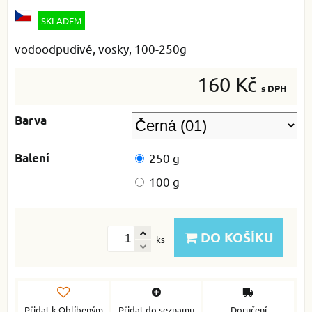
SKLADEM
vodoodpudivé, vosky, 100-250g
160 Kč
s DPH
Barva
Balení
250 g
100 g
DO KOŠÍKU
ks
Přidat k Oblíbeným
Přidat do seznamu
Doručení