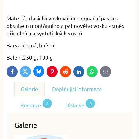
Materiál:klasická vosková impregnační pasta s
obsahem montánního a palmového vosku - směs
přírodních a syntetických vosků
Barva: černá, hnědá
Balení:250 g, 100 g
Bluesky
Twitter
Facebook
Pinterest
Reddit
LinkedIn
WhatsApp
E-
mail
Galerie
Doplňující informace
0
0
Recenze
Diskuse
Galerie