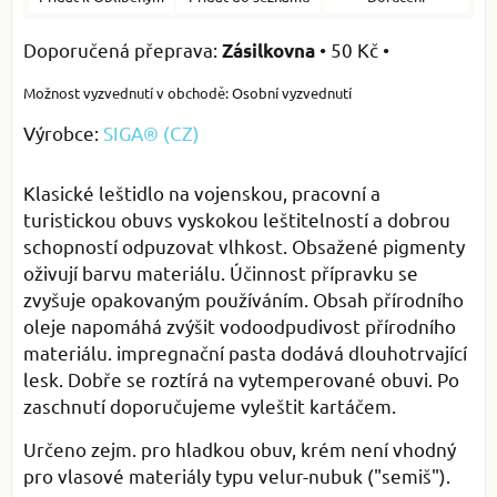
•
50 Kč
•
Zásilkovna
Osobní vyzvednutí
Výrobce:
SIGA® (CZ)
Klasické leštidlo na vojenskou, pracovní a
turistickou obuvs vyskokou leštitelností a dobrou
schopností odpuzovat vlhkost. Obsažené pigmenty
oživují barvu materiálu. Účinnost přípravku se
zvyšuje opakovaným používáním. Obsah přírodního
oleje napomáhá zvýšit vodoodpudivost přírodního
materiálu. impregnační pasta dodává dlouhotrvající
lesk. Dobře se roztírá na vytemperované obuvi. Po
zaschnutí doporučujeme vyleštit kartáčem.
Určeno zejm. pro hladkou obuv, krém není vhodný
pro vlasové materiály typu velur-nubuk ("semiš").