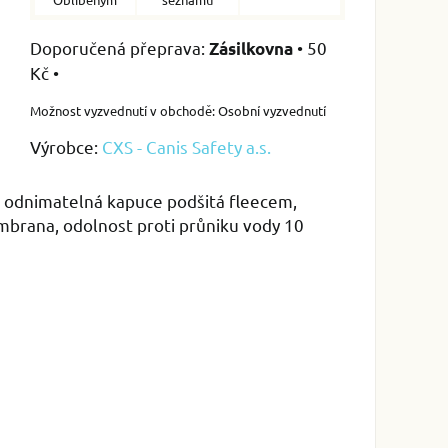
•
50
Zásilkovna
Kč
•
Osobní vyzvednutí
Výrobce:
CXS - Canis Safety a.s.
í, odnimatelná kapuce podšitá fleecem,
brana, odolnost proti průniku vody 10