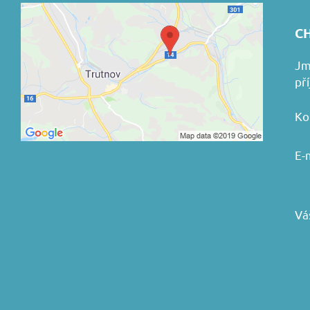
CH
Jm
př
Ko
E-
Vá