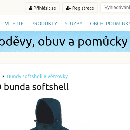
Přihlásit se
Registrace
VÍTEJTE
PRODUKTY
SLUŽBY
OBCH. PODMÍNK
 oděvy, obuv a pomůcky
Bundy softshell a větrovky
bunda softshell