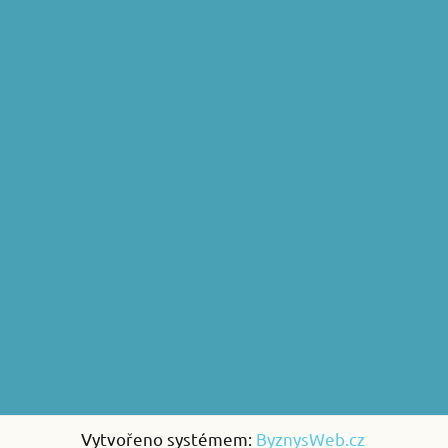
Vytvořeno systémem:
ByznysWeb.cz