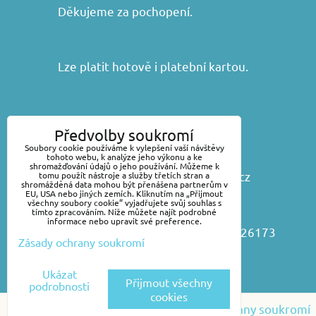
Děkujeme za pochopení.
Lze platit hotově i platební kartou.
František Iša - DIRAKO
Předvolby soukromí
Náchodská 368, 54101 Trutnov
Soubory cookie používáme k vylepšení vaší návštěvy
tohoto webu, k analýze jeho výkonu a ke
shromažďování údajů o jeho používání. Můžeme k
www.vsepropraci.cz
,
www.dirako.cz
tomu použít nástroje a služby třetích stran a
shromážděná data mohou být přenášena partnerům v
EU, USA nebo jiných zemích. Kliknutím na „Přijmout
E-mail:
všechny soubory cookie“ vyjadřujete svůj souhlas s
obchod@vsepropraci.cz
tímto zpracováním. Níže můžete najít podrobné
informace nebo upravit své preference.
Telefon: +420 499 817619, 499 826173
Zásady ochrany soukromí
Ukázat
Přijmout všechny
podrobnosti
cookies
Předvolby soukromí
Zásady ochrany soukromí