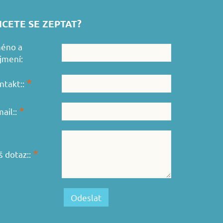
CETE SE ZEPTAT?
éno a
íjmení:
*
ntakt::
*
mail::
*
š dotaz::
Odeslat