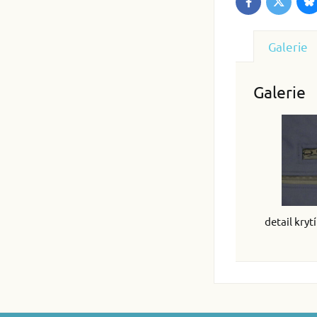
B
Twitter
Facebook
Galerie
Galerie
detail kryt