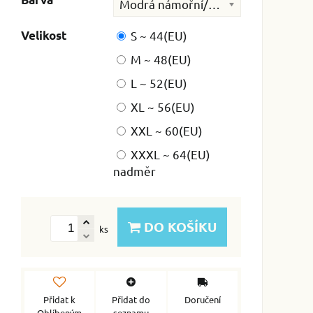
Modrá námořní/tmavá (02)
Velikost
S ~ 44(EU)
M ~ 48(EU)
L ~ 52(EU)
XL ~ 56(EU)
XXL ~ 60(EU)
XXXL ~ 64(EU)
nadměr
DO KOŠÍKU
ks
Přidat k
Přidat do
Doručení
Oblíbeným
seznamu