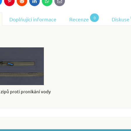
luesky
Pinterest
Reddit
LinkedIn
WhatsApp
E-
mail
0
Doplňující informace
Recenze
Diskuse
í zipů proti pronikání vody