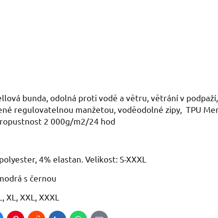
llová bunda, odolná proti vodě a větru, větrání v podpaž
ené regulovatelnou manžetou, voděodolné zipy, TPU Mem
ropustnost 2 000g/m2/24 hod
polyester, 4% elastan. Velikost: S-XXXL
modrá s černou
 L, XL, XXL, XXXL