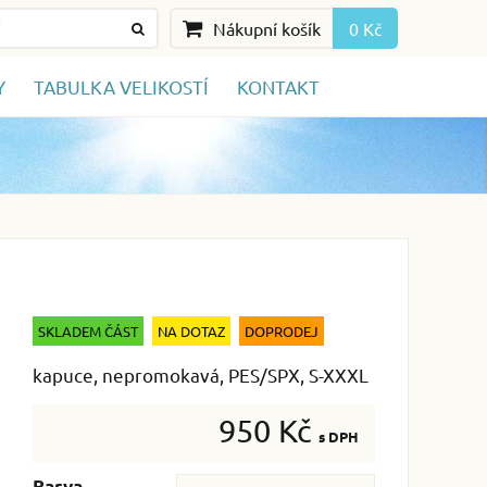
Nákupní košík
0 Kč
Y
TABULKA VELIKOSTÍ
KONTAKT
SKLADEM ČÁST
NA DOTAZ
DOPRODEJ
kapuce, nepromokavá, PES/SPX, S-XXXL
950 Kč
s DPH
Barva