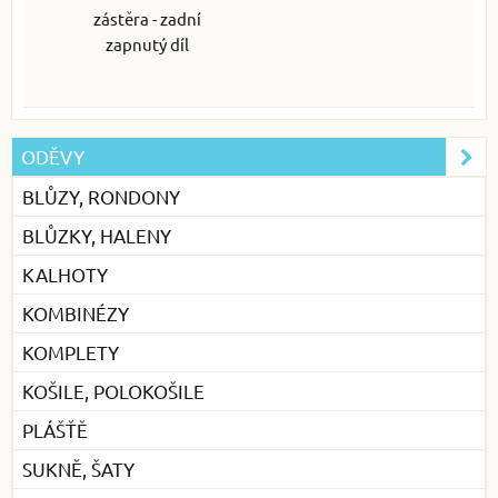
zástěra - zadní
zapnutý díl
ODĚVY
BLŮZY, RONDONY
BLŮZKY, HALENY
KALHOTY
KOMBINÉZY
KOMPLETY
KOŠILE, POLOKOŠILE
PLÁŠŤĚ
SUKNĚ, ŠATY