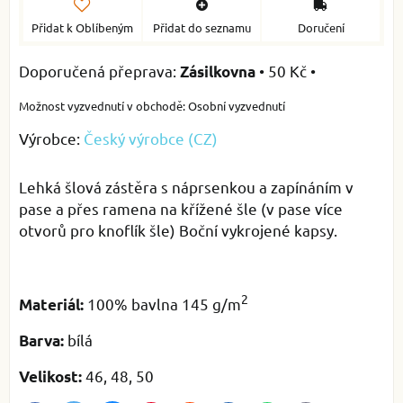
Přidat k Oblíbeným
Přidat do seznamu
Doručení
•
50 Kč
•
Zásilkovna
Osobní vyzvednutí
Výrobce:
Český výrobce (CZ)
Lehká šlová zástěra s náprsenkou a zapínáním v
pase a přes ramena na křížené šle (v pase více
otvorů pro knoflík šle) Boční vykrojené kapsy.
2
100% bavlna 145 g/m
Materiál:
bílá
Barva:
46, 48, 50
Velikost: