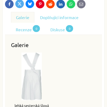
Bluesky
Twitter
Facebook
Pinterest
Reddit
LinkedIn
WhatsApp
E-
mail
Galerie
Doplňující informace
0
0
Recenze
Diskuse
Galerie
lehká sesterská šlová