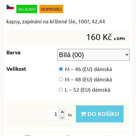
SKLADEM
DOPRODEJ
kapsy, zapínání na křížené šle, 100?, 42,44
160 Kč
s DPH
Barva
Velikost
M ~ 46 (EU) dámská
M ~ 48 (EU) dámská
L ~ 52 (EU) dámská
DO KOŠÍKU
ks