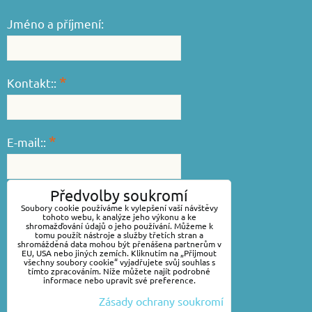
Jméno a příjmení:
*
Kontakt::
*
E-mail::
Předvolby soukromí
*
Váš dotaz::
Soubory cookie používáme k vylepšení vaší návštěvy
tohoto webu, k analýze jeho výkonu a ke
shromažďování údajů o jeho používání. Můžeme k
tomu použít nástroje a služby třetích stran a
shromážděná data mohou být přenášena partnerům v
EU, USA nebo jiných zemích. Kliknutím na „Přijmout
všechny soubory cookie“ vyjadřujete svůj souhlas s
tímto zpracováním. Níže můžete najít podrobné
informace nebo upravit své preference.
Zásady ochrany soukromí
Odeslat