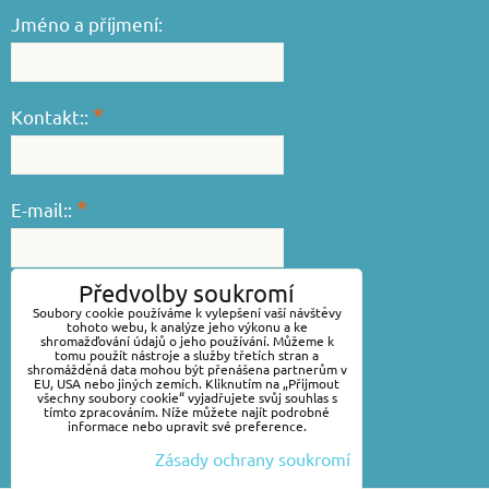
Jméno a příjmení:
*
Kontakt::
*
E-mail::
Předvolby soukromí
*
Váš dotaz::
Soubory cookie používáme k vylepšení vaší návštěvy
tohoto webu, k analýze jeho výkonu a ke
shromažďování údajů o jeho používání. Můžeme k
tomu použít nástroje a služby třetích stran a
shromážděná data mohou být přenášena partnerům v
EU, USA nebo jiných zemích. Kliknutím na „Přijmout
všechny soubory cookie“ vyjadřujete svůj souhlas s
tímto zpracováním. Níže můžete najít podrobné
informace nebo upravit své preference.
Zásady ochrany soukromí
Odeslat