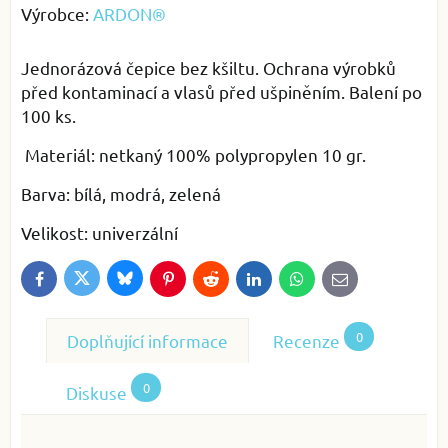
Výrobce:
ARDON®
Jednorázová čepice bez kšiltu. Ochrana výrobků
před kontaminací a vlasů před ušpiněním. Balení po
100 ks.
Materiál: netkaný 100% polypropylen 10 gr.
Barva: bílá, modrá, zelená
Velikost: univerzální
Bluesky
Twitter
Facebook
Pinterest
Reddit
LinkedIn
WhatsApp
E-
mail
0
Doplňující informace
Recenze
0
Diskuse