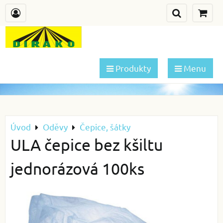
Produkty
Menu
Úvod
Oděvy
Čepice, šátky
ULA čepice bez kšiltu
jednorázová 100ks