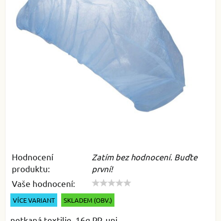
Hodnocení
Zatím bez hodnocení. Buďte
produktu:
první!
Vaše hodnocení:
VÍCE VARIANT
SKLADEM (OBV.)
netkaná textilie, 16g PP, uni