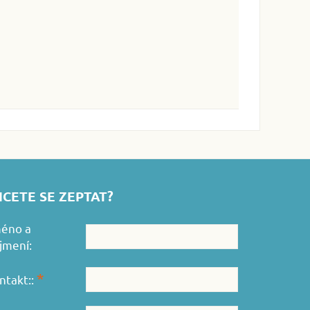
CETE SE ZEPTAT?
éno a
íjmení:
*
ntakt::