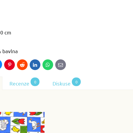
70 cm
% bavlna
luesky
Pinterest
Reddit
LinkedIn
WhatsApp
E-
mail
0
0
Recenze
Diskuse