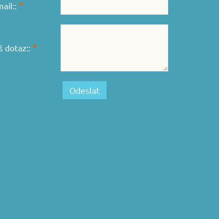
*
mail::
*
š dotaz::
Odeslat