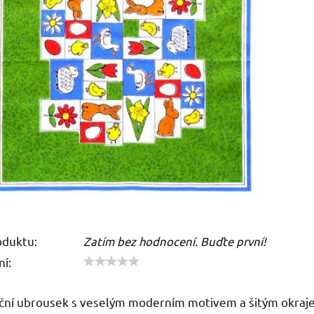
oduktu:
Zatím bez hodnocení. Buďte první!
í:
oční ubrousek s veselým moderním motivem a šitým okraj