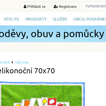
Přihlásit se
Registrace
VÍTEJTE
PRODUKTY
SLUŽBY
OBCH. PODMÍNK
 oděvy, obuv a pomůcky
textil
Ubrusy
elikonoční 70x70