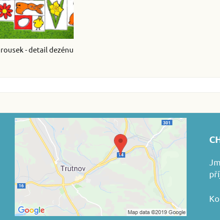
brousek - detail dezénu
CH
Jm
př
Ko