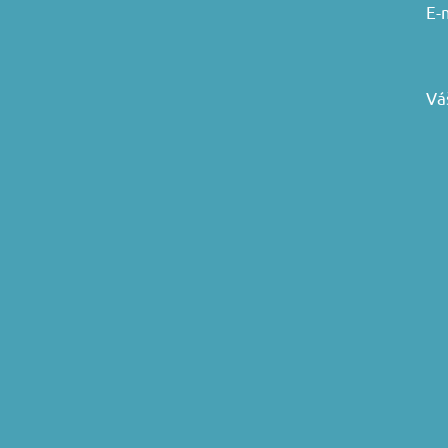
E-
Vá