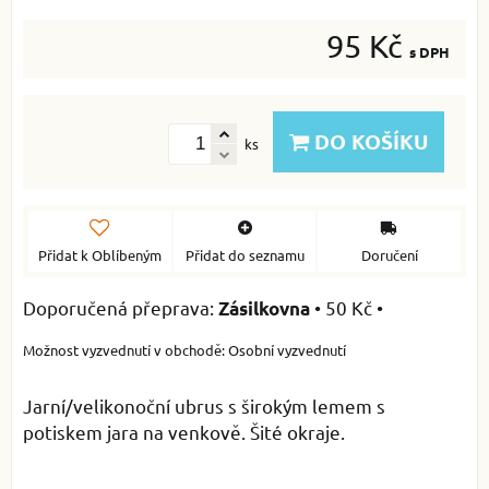
95 Kč
s DPH
DO KOŠÍKU
ks
Přidat k Oblíbeným
Přidat do seznamu
Doručení
•
50 Kč
•
Zásilkovna
Osobní vyzvednutí
Jarní/velikonoční ubrus s širokým lemem s
potiskem jara na venkově. Šité okraje.