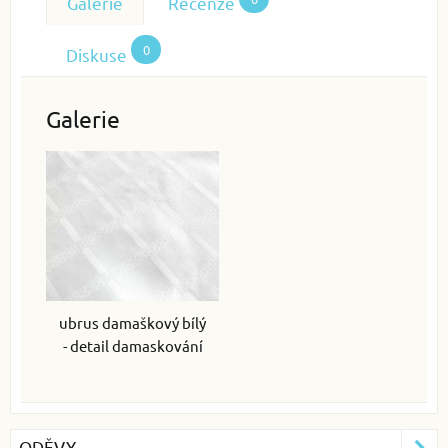
Galerie
Recenze
0
Diskuse
Galerie
ubrus damaškový bílý
- detail damaskování
ODĚVY