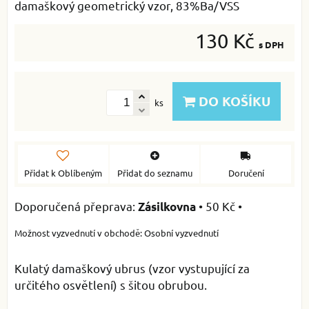
damaškový geometrický vzor, 83%Ba/VSS
130 Kč
s DPH
DO KOŠÍKU
ks
Přidat k Oblíbeným
Přidat do seznamu
Doručení
•
50 Kč
•
Zásilkovna
Osobní vyzvednutí
Kulatý damaškový ubrus (vzor vystupující za
určitého osvětlení) s šitou obrubou.