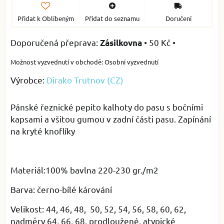
Přidat k Oblíbeným
Přidat do seznamu
Doručení
•
50 Kč
•
Zásilkovna
Osobní vyzvednutí
Výrobce:
Dirako Trutnov (CZ)
Pánské řeznické pepito kalhoty do pasu s bočními
kapsami a všitou gumou v zadní části pasu. Zapínání
na kryté knoflíky
Materiál:100% bavlna 220-230 gr./m2
Barva: černo-bílé kárování
Velikost: 44, 46, 48, 50, 52, 54, 56, 58, 60, 62,
nadměry 64, 66, 68, prodloužené, atypické