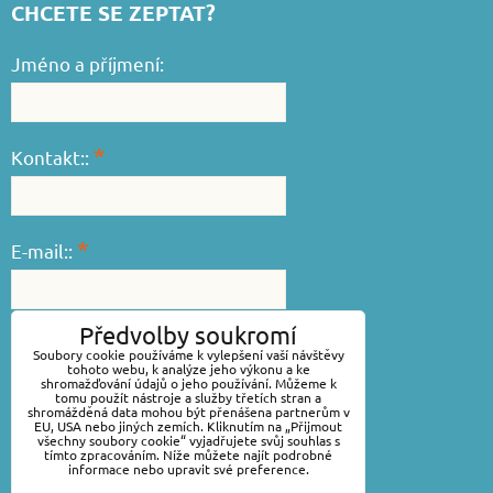
CHCETE SE ZEPTAT?
Jméno a příjmení:
*
Kontakt::
*
E-mail::
Předvolby soukromí
*
Váš dotaz::
Soubory cookie používáme k vylepšení vaší návštěvy
tohoto webu, k analýze jeho výkonu a ke
shromažďování údajů o jeho používání. Můžeme k
tomu použít nástroje a služby třetích stran a
shromážděná data mohou být přenášena partnerům v
EU, USA nebo jiných zemích. Kliknutím na „Přijmout
všechny soubory cookie“ vyjadřujete svůj souhlas s
tímto zpracováním. Níže můžete najít podrobné
informace nebo upravit své preference.