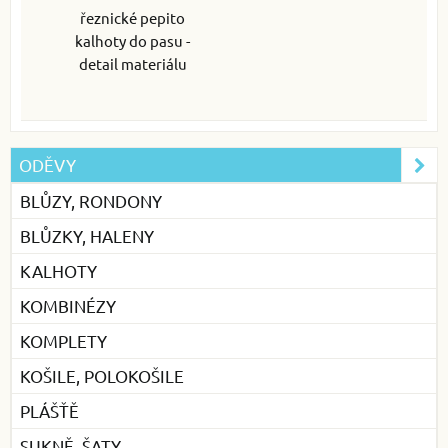
řeznické pepito
kalhoty do pasu -
detail materiálu
ODĚVY
BLŮZY, RONDONY
BLŮZKY, HALENY
KALHOTY
KOMBINÉZY
KOMPLETY
KOŠILE, POLOKOŠILE
PLÁŠŤĚ
SUKNĚ, ŠATY