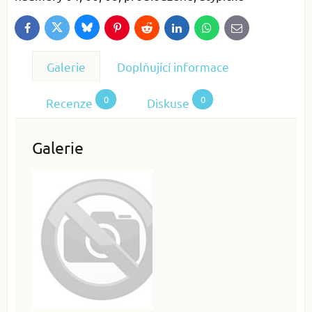
Bluesky
Twitter
Facebook
Pinterest
Reddit
LinkedIn
WhatsApp
E-
mail
Galerie
Doplňující informace
0
0
Recenze
Diskuse
Galerie