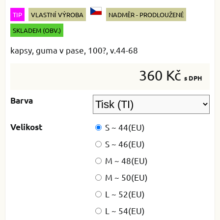
TIP
VLASTNÍ VÝROBA
NADMĚR - PRODLOUŽENÉ
SKLADEM (OBV.)
kapsy, guma v pase, 100?, v.44-68
360 Kč
s DPH
Barva
Velikost
S ~ 44(EU)
S ~ 46(EU)
M ~ 48(EU)
M ~ 50(EU)
L ~ 52(EU)
L ~ 54(EU)