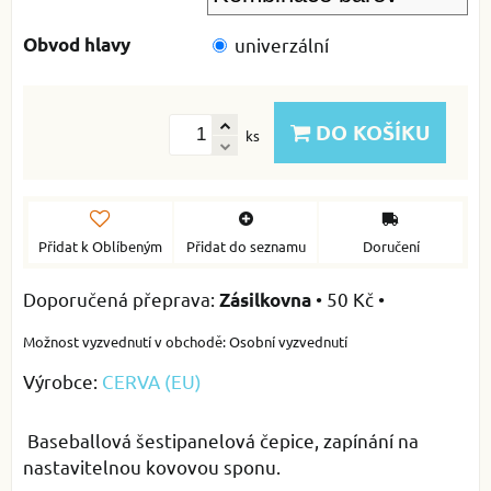
Obvod hlavy
univerzální
DO KOŠÍKU
ks
Přidat k Oblíbeným
Přidat do seznamu
Doručení
•
50 Kč
•
Zásilkovna
Osobní vyzvednutí
Výrobce:
CERVA (EU)
Baseballová šestipanelová čepice, zapínání na
nastavitelnou kovovou sponu.