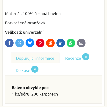
Materiál: 100% česaná bavlna
Barva: šedá-oranžová
Velikosti: univerzální
Bluesky
Twitter
Facebook
Pinterest
Reddit
LinkedIn
WhatsApp
E-
mail
0
Doplňující informace
Recenze
0
Diskuse
Baleno obvykle po::
1 ks/páru, 200 ks/párech