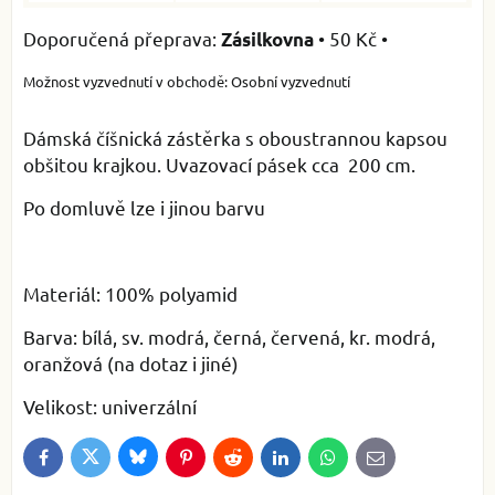
•
50 Kč
•
Zásilkovna
Osobní vyzvednutí
Dámská číšnická zástěrka s oboustrannou kapsou
obšitou krajkou. Uvazovací pásek cca 200 cm.
Po domluvě lze i jinou barvu
Materiál: 100% polyamid
Barva: bílá, sv. modrá, černá, červená, kr. modrá,
oranžová (na dotaz i jiné)
Velikost: univerzální
Bluesky
Twitter
Facebook
Pinterest
Reddit
LinkedIn
WhatsApp
E-
mail