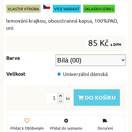
VLASTNÍ VÝROBA
VÍCE VARIANT
SKLADEM (OBV.)
lemování krajkou, oboustranná kapsa, 100%PAD,
uni
85 Kč
s DPH
Barva
Velikost
Univerzální dámská
DO KOŠÍKU
ks
Přidat k Oblíbeným
Přidat do seznamu
Doručení