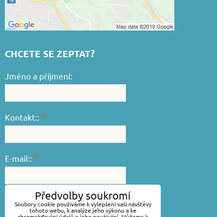
CHCETE SE ZEPTAT?
Jméno a příjmení:
*
Kontakt::
*
E-mail::
Předvolby soukromí
*
Váš dotaz::
Soubory cookie používáme k vylepšení vaší návštěvy
tohoto webu, k analýze jeho výkonu a ke
shromažďování údajů o jeho používání. Můžeme k