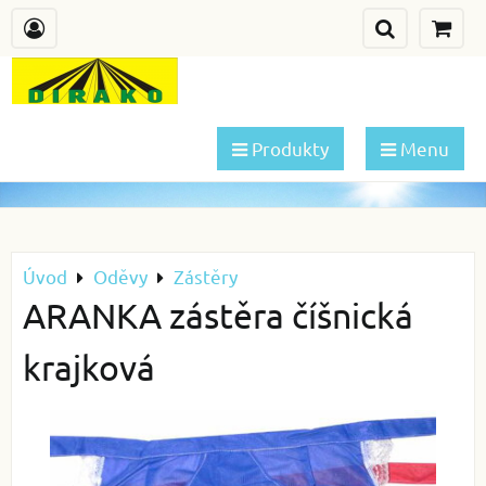
Produkty
Menu
Úvod
Oděvy
Zástěry
ARANKA zástěra číšnická
krajková