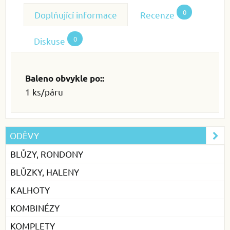
0
Doplňující informace
Recenze
0
Diskuse
Baleno obvykle po::
1 ks/páru
ODĚVY
BLŮZY, RONDONY
BLŮZKY, HALENY
KALHOTY
KOMBINÉZY
KOMPLETY