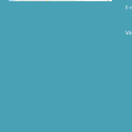
E-
Vá