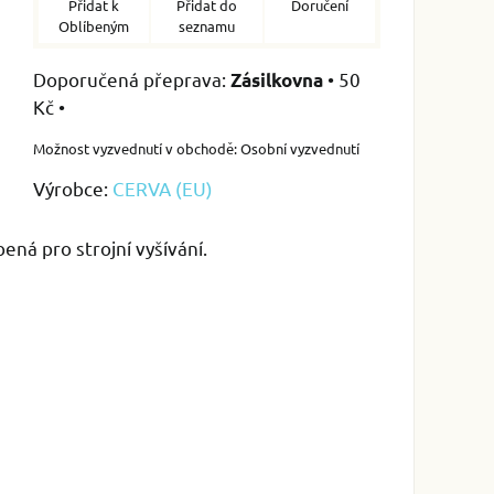
Přidat k
Přidat do
Doručení
Oblíbeným
seznamu
•
50
Zásilkovna
Kč
•
Osobní vyzvednutí
Výrobce:
CERVA (EU)
ená pro strojní vyšívání.