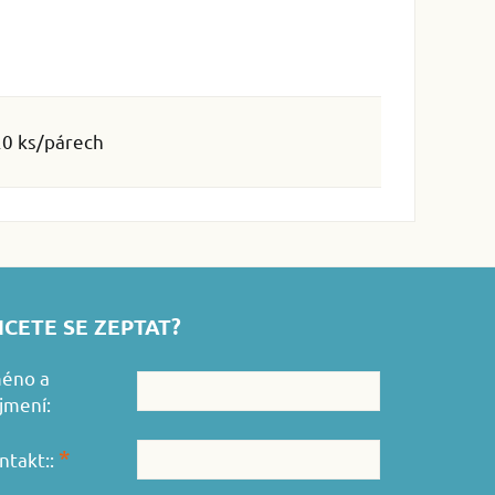
20 ks/párech
CETE SE ZEPTAT?
éno a
íjmení:
*
ntakt::