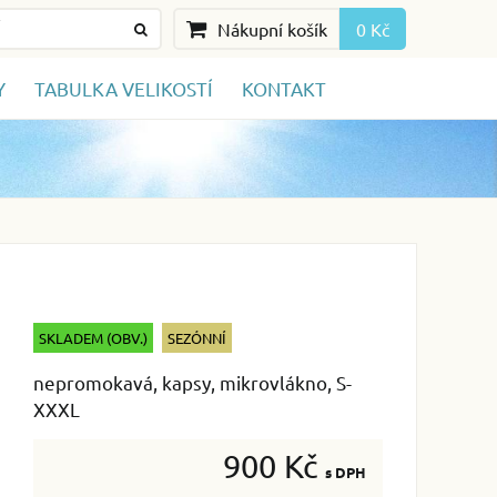
Nákupní košík
0 Kč
Y
TABULKA VELIKOSTÍ
KONTAKT
SKLADEM (OBV.)
SEZÓNNÍ
nepromokavá, kapsy, mikrovlákno, S-
XXXL
900 Kč
s DPH