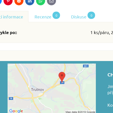
luesky
Pinterest
Reddit
LinkedIn
WhatsApp
E-
mail
0
0
cí informace
Recenze
Diskuse
1 ks/páru, 
ykle po::
CH
Jm
př
Ko