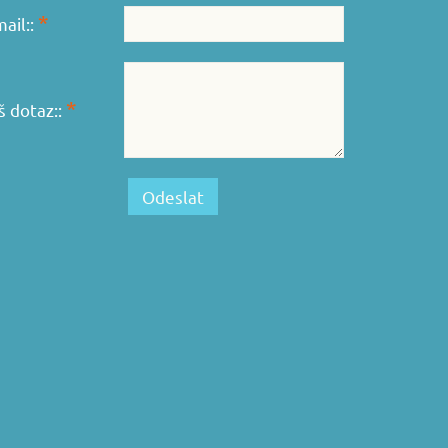
*
mail::
*
š dotaz::
Odeslat