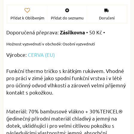
Přidat k Oblíbeným
Přidat do seznamu
Doručení
•
50 Kč
•
Zásilkovna
Osobní vyzvednutí
Výrobce:
CERVA (EU)
Funkční thermo tričko s krátkým rukávem. Vhodné
pro práci v zimě jako spodní funkční vrstva i v létě
pro účinný odvod vlhkosti a zároveň velmi příjemný
kontakt s pokožkou.
Materiál: 70% bambusové vlákno + 30%TENCEL®
(jedinečný přírodní materiál chladivý a jemný na
dotek, uklidňující i pro velmi citlivou pokožku s
následujícími vlastnostmi: jemný, absorbční