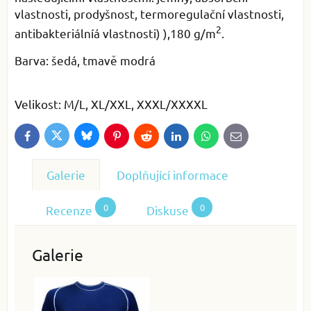
vlastnosti, prodyšnost, termoregulační vlastnosti,
2
antibakteriálníá vlastnosti) ),180 g/m
.
Barva: šedá, tmavě modrá
Velikost: M/L, XL/XXL, XXXL/XXXXL
Bluesky
Twitter
Facebook
Pinterest
Reddit
LinkedIn
WhatsApp
E-
mail
Galerie
Doplňující informace
0
0
Recenze
Diskuse
Galerie