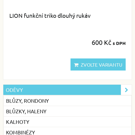
LION funkční triko dlouhý rukáv
600 Kč
s DPH
ZVOLTE VARIANTU
ODĚVY
BLŮZY, RONDONY
BLŮZKY, HALENY
KALHOTY
KOMBINÉZY