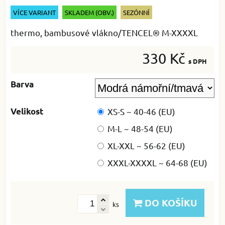
VÍCE VARIANT
SKLADEM (OBV.)
SEZÓNNÍ
thermo, bambusové vlákno/TENCEL® M-XXXXL
330 Kč
s DPH
Barva
Velikost
XS-S ~ 40-46 (EU)
M-L ~ 48-54 (EU)
XL-XXL ~ 56-62 (EU)
XXXL-XXXXL ~ 64-68 (EU)
DO KOŠÍKU
ks