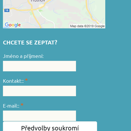
CHCETE SE ZEPTAT?
Jméno a příjmení:
*
Kontakt::
*
E-mail::
Předvolby soukromí
*
Váš dotaz::