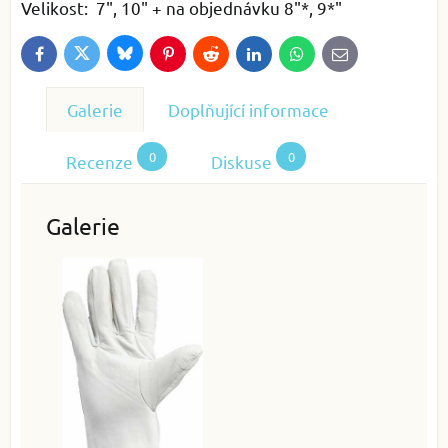
Velikost: 7", 10" + na objednávku 8"*, 9*"
Bluesky
Twitter
Facebook
Pinterest
Reddit
LinkedIn
WhatsApp
E-
mail
Galerie
Doplňující informace
0
0
Recenze
Diskuse
Galerie