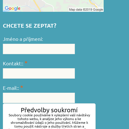
CHCETE SE ZEPTAT?
Jméno a příjmení:
*
Kontakt::
*
E-mail::
Předvolby soukromí
*
Váš dotaz::
Soubory cookie používáme k vylepšení vaší návštěvy
tohoto webu, k analýze jeho výkonu a ke
shromažďování údajů o jeho používání. Můžeme k
tomu použít nástroje a služby třetích stran a