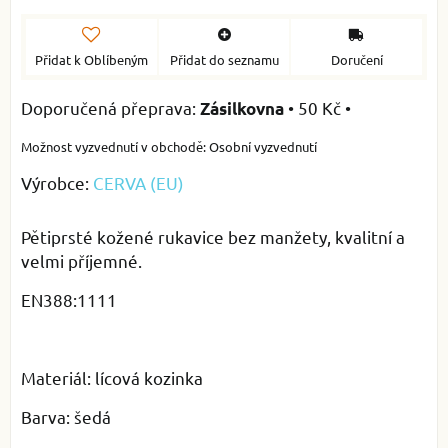
Přidat k Oblíbeným
Přidat do seznamu
Doručení
•
50 Kč
•
Zásilkovna
Osobní vyzvednutí
Výrobce:
CERVA (EU)
Pětiprsté kožené rukavice bez manžety, kvalitní a
velmi příjemné.
EN388:1111
Materiál: lícová kozinka
Barva: šedá