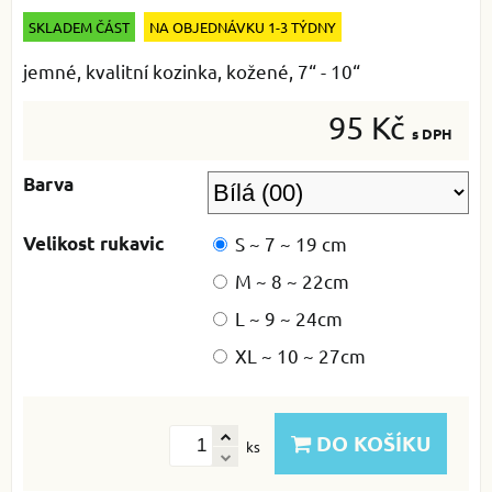
SKLADEM ČÁST
NA OBJEDNÁVKU 1-3 TÝDNY
jemné, kvalitní kozinka, kožené, 7“ - 10“
95 Kč
s DPH
Barva
Velikost rukavic
S ~ 7 ~ 19 cm
M ~ 8 ~ 22cm
L ~ 9 ~ 24cm
XL ~ 10 ~ 27cm
DO KOŠÍKU
ks