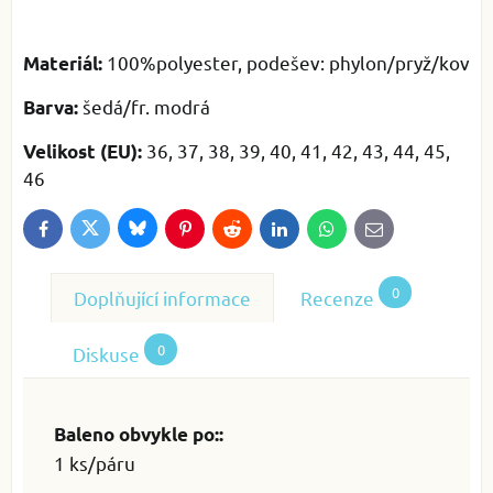
100%polyester, podešev: phylon/pryž/kov
Materiál:
šedá/fr. modrá
Barva:
36, 37, 38, 39, 40, 41, 42, 43, 44, 45,
Velikost (EU):
46
Bluesky
Twitter
Facebook
Pinterest
Reddit
LinkedIn
WhatsApp
E-
mail
0
Doplňující informace
Recenze
0
Diskuse
Baleno obvykle po::
1 ks/páru