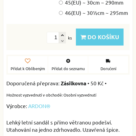
45(EU) ~ 30cm ~ 290mm
46(EU) ~ 30½cm ~ 295mm
DO KOŠÍKU
ks
Přidat k Oblíbeným
Přidat do seznamu
Doručení
•
50 Kč
•
Zásilkovna
Osobní vyzvednutí
Výrobce:
ARDON®
Lehký letní sandál s přímo větranou podešví.
Utahování na jedno zdrhovadlo. Uzavřená špice.