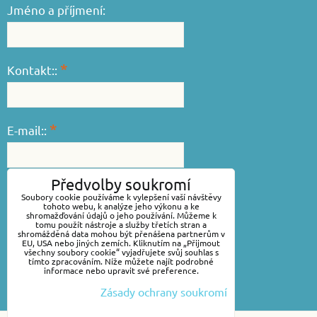
Jméno a příjmení:
*
Kontakt::
*
E-mail::
Předvolby soukromí
*
Váš dotaz::
Soubory cookie používáme k vylepšení vaší návštěvy
tohoto webu, k analýze jeho výkonu a ke
shromažďování údajů o jeho používání. Můžeme k
tomu použít nástroje a služby třetích stran a
shromážděná data mohou být přenášena partnerům v
EU, USA nebo jiných zemích. Kliknutím na „Přijmout
všechny soubory cookie“ vyjadřujete svůj souhlas s
tímto zpracováním. Níže můžete najít podrobné
informace nebo upravit své preference.
Zásady ochrany soukromí
Odeslat