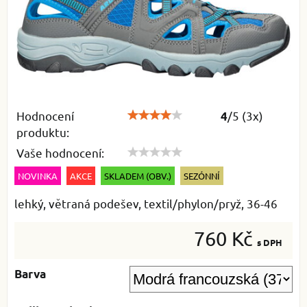
Hodnocení
/
5
(
3
x)
4
produktu:
Vaše hodnocení:
NOVINKA
AKCE
SKLADEM (OBV.)
SEZÓNNÍ
lehký, větraná podešev, textil/phylon/pryž, 36-46
760 Kč
s DPH
Barva