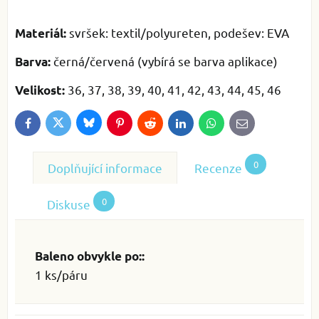
svršek: textil/polyureten, podešev: EVA
Materiál:
černá/červená (vybírá se barva aplikace)
Barva:
36, 37, 38, 39, 40, 41, 42, 43, 44, 45, 46
Velikost:
Bluesky
Twitter
Facebook
Pinterest
Reddit
LinkedIn
WhatsApp
E-
mail
0
Doplňující informace
Recenze
0
Diskuse
Baleno obvykle po::
1 ks/páru