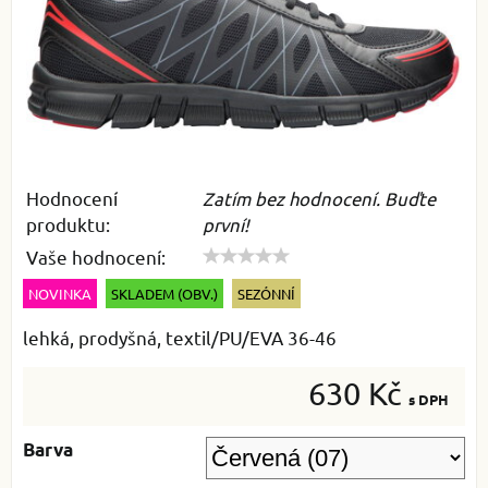
Hodnocení
Zatím bez hodnocení. Buďte
produktu:
první!
Vaše hodnocení:
NOVINKA
SKLADEM (OBV.)
SEZÓNNÍ
lehká, prodyšná, textil/PU/EVA 36-46
630 Kč
s DPH
Barva