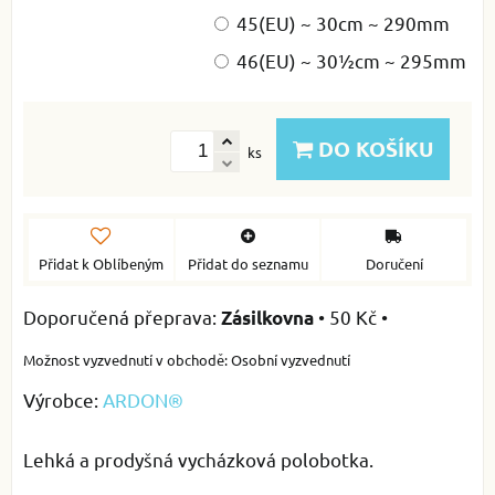
45(EU) ~ 30cm ~ 290mm
46(EU) ~ 30½cm ~ 295mm
DO KOŠÍKU
ks
Přidat k Oblíbeným
Přidat do seznamu
Doručení
•
50 Kč
•
Zásilkovna
Osobní vyzvednutí
Výrobce:
ARDON®
Lehká a prodyšná vycházková polobotka.