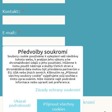
*
Kontakt::
*
E-mail::
Předvolby soukromí
*
Váš dotaz::
Soubory cookie používáme k vylepšení vaší návštěvy
tohoto webu, k analýze jeho výkonu a ke
shromažďování údajů o jeho používání. Můžeme k
tomu použít nástroje a služby třetích stran a
shromážděná data mohou být přenášena partnerům v
EU, USA nebo jiných zemích. Kliknutím na „Přijmout
všechny soubory cookie“ vyjadřujete svůj souhlas s
tímto zpracováním. Níže můžete najít podrobné
informace nebo upravit své preference.
Zásady ochrany soukromí
Odeslat
Ukázat
Předvolby soukromí
Zásady ochrany soukromí
Přijmout všechny
podrobnosti
cookies