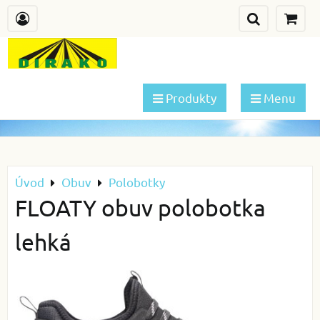
Produkty
Menu
Úvod
Obuv
Polobotky
FLOATY obuv polobotka
lehká