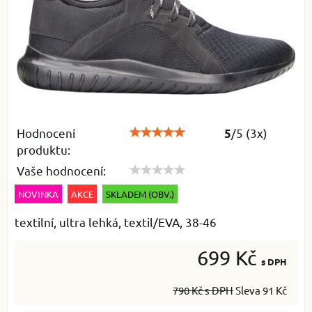
Hodnocení
/
5
(
3
x)
5
produktu:
Vaše hodnocení:
NOVINKA
AKCE
SKLADEM (OBV.)
textilní, ultra lehká, textil/EVA, 38-46
699 Kč
s DPH
790 Kč
s DPH
Sleva
91 Kč