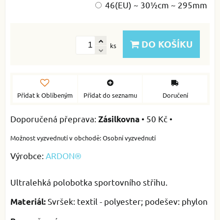
46(EU) ~ 30½cm ~ 295mm
DO KOŠÍKU
ks
Přidat k Oblíbeným
Přidat do seznamu
Doručení
•
50 Kč
•
Zásilkovna
Osobní vyzvednutí
Výrobce:
ARDON®
Ultralehká polobotka sportovního střihu.
Svršek: textil - polyester; podešev: phylon
Materiál: