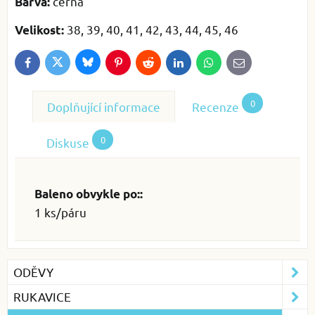
černá
Barva:
38, 39, 40, 41, 42, 43, 44, 45, 46
Velikost:
Bluesky
Twitter
Facebook
Pinterest
Reddit
LinkedIn
WhatsApp
E-
mail
0
Doplňující informace
Recenze
0
Diskuse
Baleno obvykle po::
1 ks/páru
ODĚVY
RUKAVICE