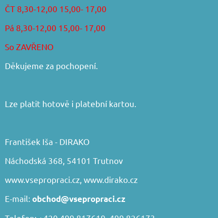
ČT 8,30-12,00 15,00- 17,00
Pá 8,30-12,00 15,00- 17,00
So ZAVŘENO
Děkujeme za pochopení.
Lze platit hotově i platební kartou.
František Iša - DIRAKO
Náchodská 368, 54101 Trutnov
www.vsepropraci.cz
,
www.dirako.cz
E-mail:
obchod@vsepropraci.cz
Telefon: +420 499 817619, 499 826173