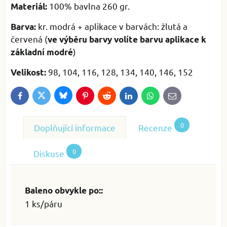
100% bavlna 260 gr.
Materiál:
kr. modrá + aplikace v barvách: žlutá a
Barva:
červená (
ve výběru barvy volíte barvu aplikace k
)
základní modré
98, 104, 116, 128, 134, 140, 146, 152
Velikost:
Bluesky
Twitter
Facebook
Pinterest
Reddit
LinkedIn
WhatsApp
E-
mail
0
Doplňující informace
Recenze
0
Diskuse
Baleno obvykle po::
1 ks/páru