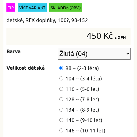
TIP
VÍCE VARIANT
SKLADEM (OBV.)
dětské, RFX doplňky, 100?, 98-152
450 Kč
s DPH
Barva
Velikost dětská
98 ~ (2-3 léta)
104 ~ (3-4 léta)
116 ~ (5-6 let)
128 ~ (7-8 let)
134 ~ (8-9 let)
140 ~ (9-10 let)
146 ~ (10-11 let)