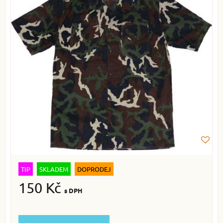
TIP
SKLADEM
DOPRODEJ
150 Kč
s DPH