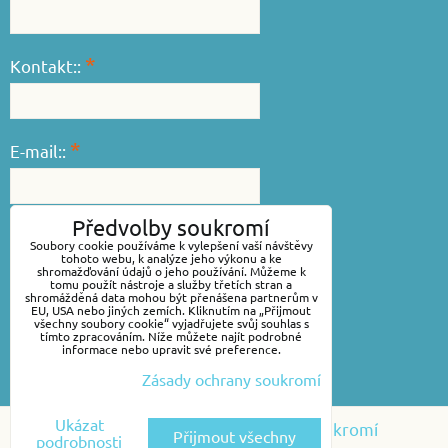
*
Kontakt::
*
E-mail::
Předvolby soukromí
*
Váš dotaz::
Soubory cookie používáme k vylepšení vaší návštěvy
tohoto webu, k analýze jeho výkonu a ke
shromažďování údajů o jeho používání. Můžeme k
tomu použít nástroje a služby třetích stran a
shromážděná data mohou být přenášena partnerům v
EU, USA nebo jiných zemích. Kliknutím na „Přijmout
všechny soubory cookie“ vyjadřujete svůj souhlas s
tímto zpracováním. Níže můžete najít podrobné
informace nebo upravit své preference.
Zásady ochrany soukromí
Odeslat
Ukázat
Předvolby soukromí
Zásady ochrany soukromí
Přijmout všechny
podrobnosti