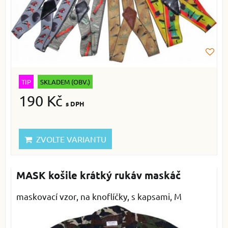
TIP
SKLADEM (OBV.)
190 Kč
s DPH
ZVOLTE VARIANTU
MASK košile krátký rukáv maskáč
maskovací vzor, na knoflíčky, s kapsami, M