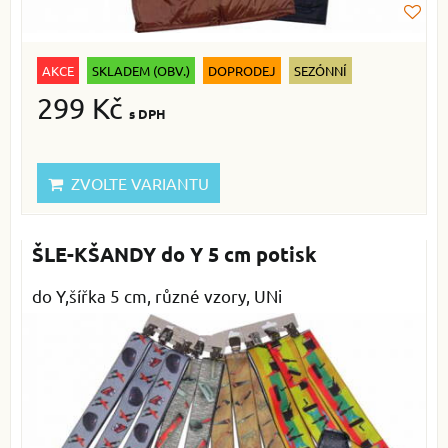
AKCE
SKLADEM (OBV.)
DOPRODEJ
SEZÓNNÍ
299 Kč
s DPH
ZVOLTE VARIANTU
ŠLE-KŠANDY do Y 5 cm potisk
do Y,šířka 5 cm, různé vzory, UNi